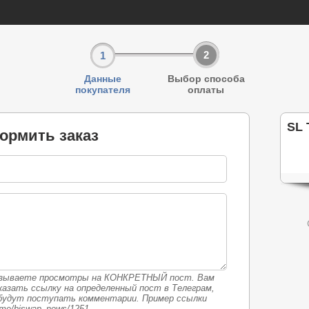
2
1
Данные
Выбор способа
покупателя
оплаты
SL 
ормить заказ
азываете просмотры на КОНКРЕТНЫЙ пост. Вам
казать ссылку на определенный пост в Телеграм,
будут поступать комментарии. Пример ссылки
t.me/biswap_news/1251