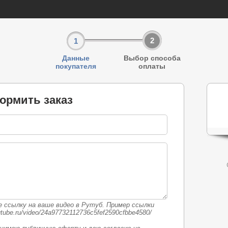
2
1
Данные
Выбор способа
покупателя
оплаты
ормить заказ
 ссылку на ваше видео в Рутуб. Пример ссылки
rutube.ru/video/24a97732112736c5fef2590cfbbe4580/