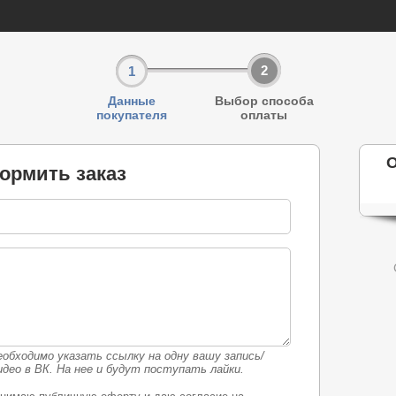
2
1
Данные
Выбор способа
покупателя
оплаты
O
ормить заказ
еобходимо указать ссылку на одну вашу запись/
део в ВК. На нее и будут поступать лайки.